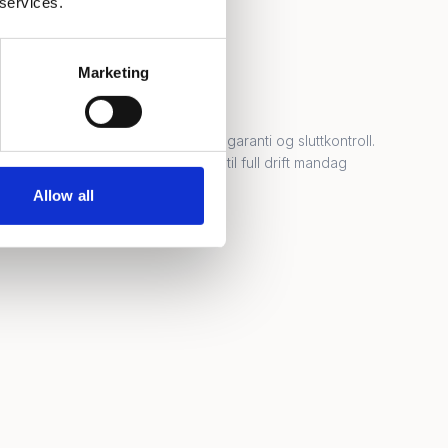
 services.
Marketing
0
4
Overlevering
 helg, og er
Dokumentasjon, garanti og sluttkontroll.
e.
Kontoret er klart til full drift mandag
morgen.
Allow all