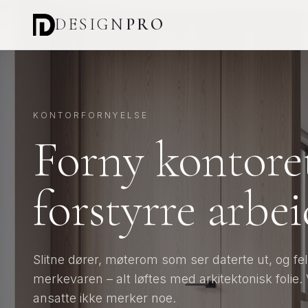
DESIGN
PRO
KONTORFORNYELSE
Forny kontoret
forstyrre arbe
Slitne dører, møterom som ser daterte ut, og f
merkevaren – alt løftes med arkitektonisk folie. 
ansatte ikke merker noe.