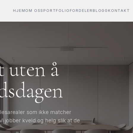
HJEM
OM OSS
PORTFOLIO
FORDELER
BLOGG
KONTAKT
 uten å
idsdagen
ellesarealer som ikke matcher
Vi jobber kveld og helg slik at de