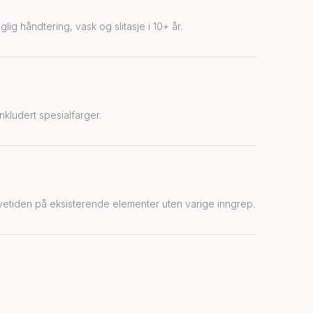
lig håndtering, vask og slitasje i 10+ år.
inkludert spesialfarger.
 levetiden på eksisterende elementer uten varige inngrep.