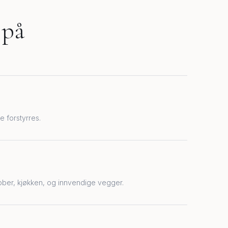
 på
e forstyrres.
ober, kjøkken, og innvendige vegger.