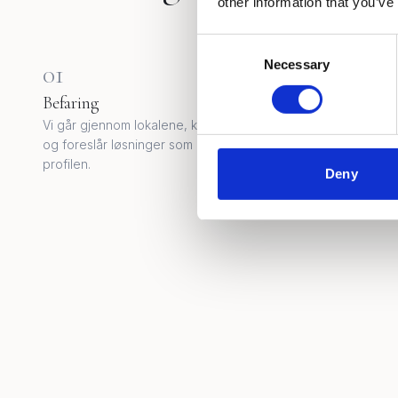
other information that you’ve
Consent
Necessary
Selection
0
1
0
2
Befaring
Materialv
Vi går gjennom lokalene, kartlegger flater
Du får prøv
og foreslår løsninger som matcher
pris og tids
profilen.
Deny