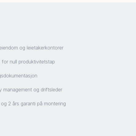
eiendom og leietakerkontorer
for null produktivitetstap
ingsdokumentasjon
ity management og driftsleder
e og 2 års garanti på montering