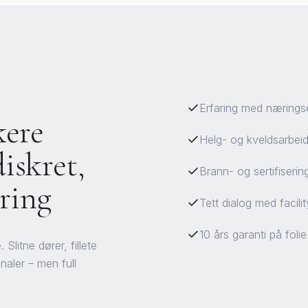
Erfaring med nærings
kere
Helg- og kveldsarbeid 
iskret,
Brann- og sertifiser
ring
Tett dialog med facil
10 års garanti på foli
Slitne dører, fillete
naler – men full