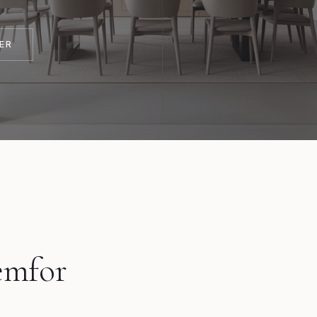
ER
remfor