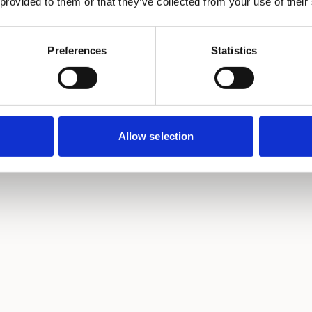
 provided to them or that they’ve collected from your use of their
Preferences
Statistics
0
3
alg
Helgemontasje
er og en konkret plan med fast
Vi rykker inn fredag kveld eller
plan.
ferdige før første mandagsmøt
Allow selection