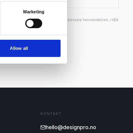
Marketing
 lagrer mine kontaktopplysninger for å besvare henvendelsen, i tråd
n
. *
LSE
Allow all
KONTAKT
hello@designpro.no