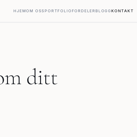
HJEM
OM OSS
PORTFOLIO
FORDELER
BLOGG
KONTAKT
om ditt