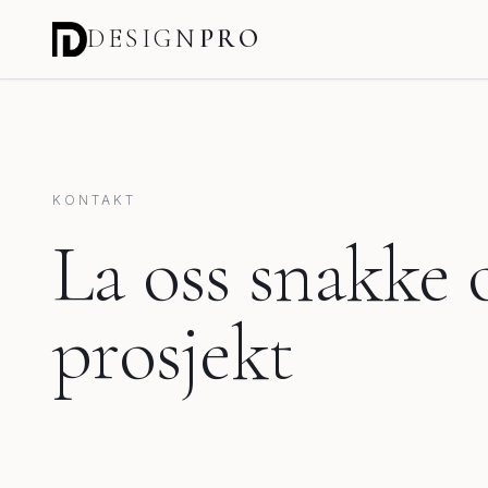
DESIGN
PRO
KONTAKT
La oss snakke 
prosjekt