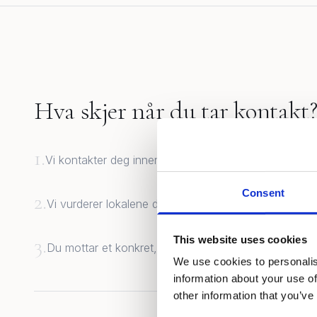
Hva skjer når du tar kontakt
1.
Vi kontakter deg innen én virkedag for å avtale et møt
Consent
2.
Vi vurderer lokalene dine og diskuterer ønsker, overfl
3.
This website uses cookies
Du mottar et konkret, uforpliktende tilbud tilpasset dit
We use cookies to personalis
information about your use of
other information that you’ve