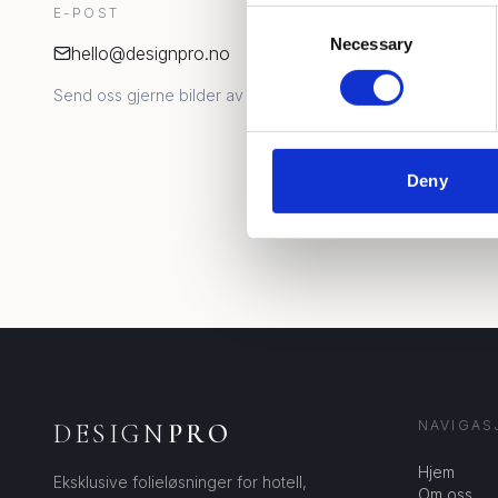
E-POST
Consent
Necessary
Selection
hello@designpro.no
Send oss gjerne bilder av lokalet for raskere vurdering.
Deny
NAVIGAS
DESIGN
PRO
Hjem
Eksklusive folieløsninger for hotell,
Om oss