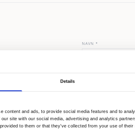
?
NAVN *
e eller befaring.
TELEFON *
Details
ater og budsjett.
MELDING *
t prosjekt.
e content and ads, to provide social media features and to analy
 our site with our social media, advertising and analytics partn
 provided to them or that they’ve collected from your use of their