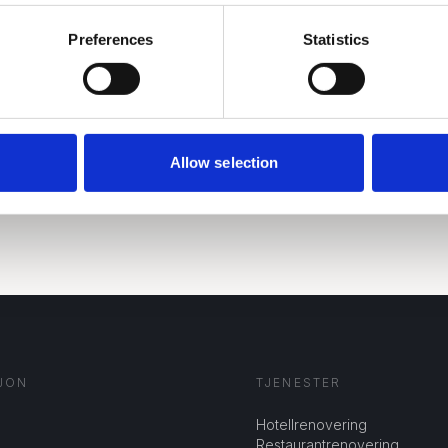
Preferences
Statistics
Jeg godkjenner at DesignPro
med
personvernerklæringe
SEND HENVENDE
Allow selection
JON
TJENESTER
Hotellrenovering
Restaurantrenovering