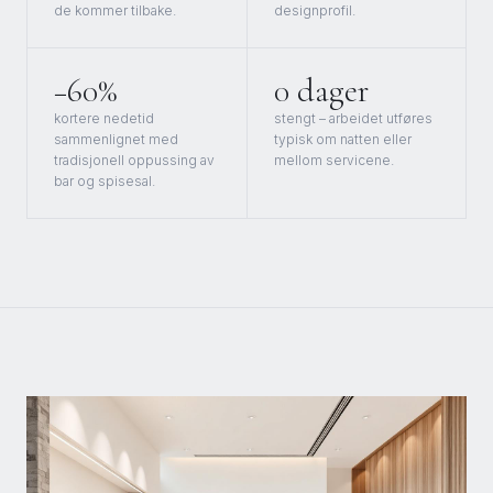
de kommer tilbake.
designprofil.
−60%
0 dager
kortere nedetid
stengt – arbeidet utføres
sammenlignet med
typisk om natten eller
tradisjonell oppussing av
mellom servicene.
bar og spisesal.