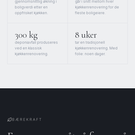
gjennomsnittlig økning i
går i snitt mellom hver
boligverdi etter en
kjøkkenrenovering for de
oppfrisket kjøkken.
fleste boligeiere.
300 kg
8 uker
deponiavfall produseres
tar en tradisjonell
ved en klassisk
kjøkkenrenovering. Med
kjøkkenrenovering.
folie: noen dager.
BÆREKRAFT