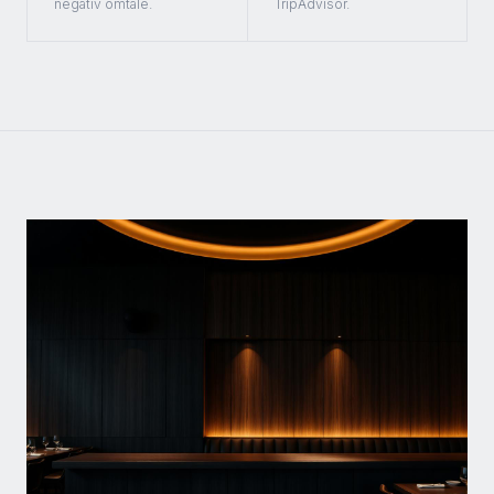
negativ omtale.
TripAdvisor.