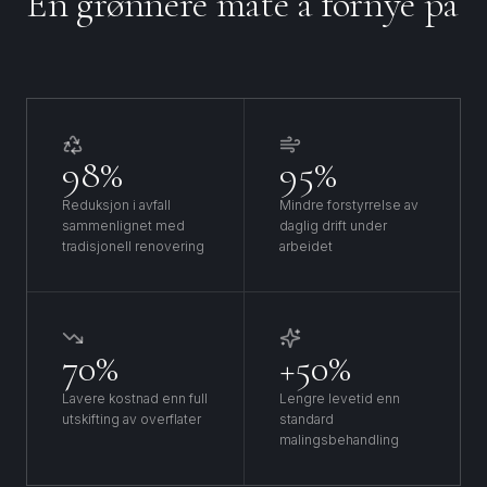
En grønnere måte å fornye på
98%
95%
Reduksjon i avfall
Mindre forstyrrelse av
sammenlignet med
daglig drift under
tradisjonell renovering
arbeidet
70%
+50%
Lavere kostnad enn full
Lengre levetid enn
utskifting av overflater
standard
malingsbehandling