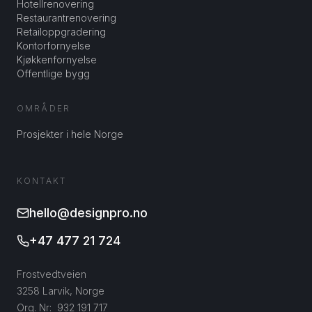
Hotellrenovering
Restaurantrenovering
Retailoppgradering
Kontorfornyelse
Kjøkkenfornyelse
Offentlige bygg
OMRÅDER
Prosjekter i hele Norge
KONTAKT
hello@designpro.no
+47 477 21 724
Frostvedtveien
3258 Larvik, Norge
Org. Nr: 932 191 717