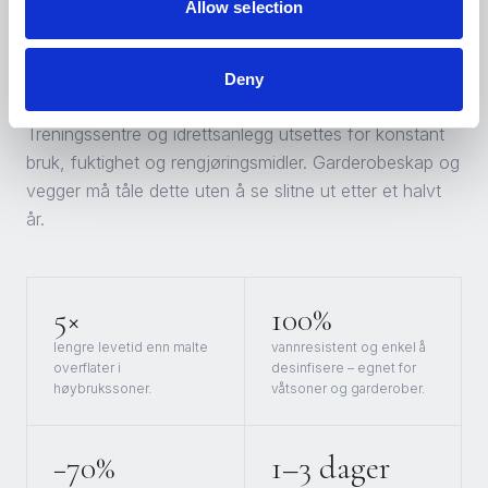
Allow selection
Slitesterke overflater i et krevende
miljø
Deny
Treningssentre og idrettsanlegg utsettes for konstant
bruk, fuktighet og rengjøringsmidler. Garderobeskap og
vegger må tåle dette uten å se slitne ut etter et halvt
år.
5×
100%
lengre levetid enn malte
vannresistent og enkel å
overflater i
desinfisere – egnet for
høybrukssoner.
våtsoner og garderober.
−70%
1–3 dager