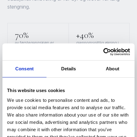
stengning.
70%
+40%
av førstegangskjøp er
gjennomsnittlig økning i
basert på butikkens
salg etter en
visuelle uttrykk.
butikkoppussing.
Consent
Details
About
6 år
12 uker
går i snitt mellom hver
tar en klassisk
This website uses cookies
renovering i retail – fordi
butikkrenovering. Med
det tradisjonelt er for
folie: dager, ikke
We use cookies to personalise content and ads, to
kostbart.
måneder.
provide social media features and to analyse our traffic.
We also share information about your use of our site with
our social media, advertising and analytics partners who
may combine it with other information that you’ve
provided to them or that they’ve collected from your use