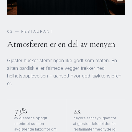
02
—
RESTAURANT
Atmosfæren er en del av menyen
Gjester husker stemningen like godt som maten. En
sliten bardisk eller falmede vegger trekker ned
helhetsopplevelsen – uansett hvor god kjøkkensjefen
er.
73%
2x
av gjestene oppgir
høyere sannsynlighet for
interiøret som en
at gjester deler bilder fra
avgjørende faktor for om
restauranter med tydelig