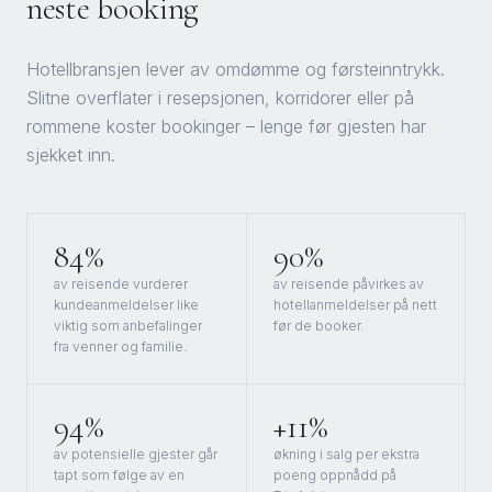
neste booking
Hotellbransjen lever av omdømme og førsteinntrykk.
Slitne overflater i resepsjonen, korridorer eller på
rommene koster bookinger – lenge før gjesten har
sjekket inn.
84%
90%
av reisende vurderer
av reisende påvirkes av
kundeanmeldelser like
hotellanmeldelser på nett
viktig som anbefalinger
før de booker.
fra venner og familie.
94%
+11%
av potensielle gjester går
økning i salg per ekstra
tapt som følge av en
poeng oppnådd på